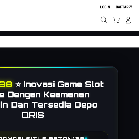
LOGIN
DAFTAR
Cari
Troli
Login/Sign-Up
Cari
38
⭐️ Inovasi Game Slot
ne Dengan Keamanan
in Dan Tersedia Depo
QRIS
ORMASI SITUS BETON138