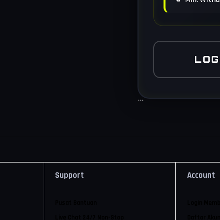
LOG
```
Support
Account
Pusat Bantuan
Login Memb
Live Chat 24/7 Non-Stop
Daftar Akun