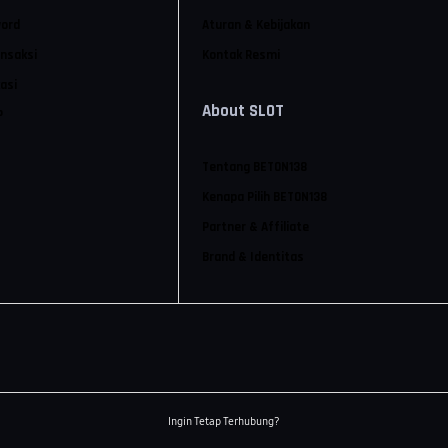
ord
Aturan & Kebijakan
ansaksi
Kontak Resmi
kasi
About SLOT
P
Tentang BETON138
Kenapa Pilih BETON138
Partner & Affiliate
Brand & Identitas
Ingin Tetap Terhubung?