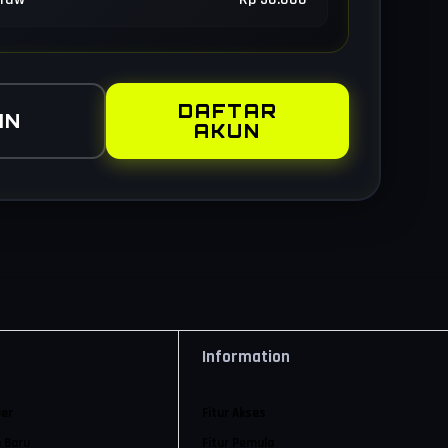
DAFTAR
IN
AKUN
Information
er
Fitur Akses
 Baru
Fitur Pemula