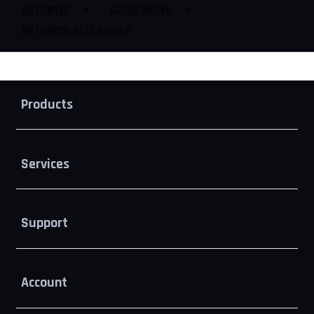
BETON138
>
SITUS RESMI
>
BETON138 ALTERNATIF
Buka
Footer Navigation
Products
Buka
Services
Buka
Support
Buka
Account