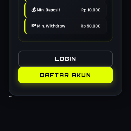
💰 Min. Deposit
Rp 10.000
💸 Min. Withdraw
Rp 50.000
LOGIN
DAFTAR AKUN
```
Layer Popup Close