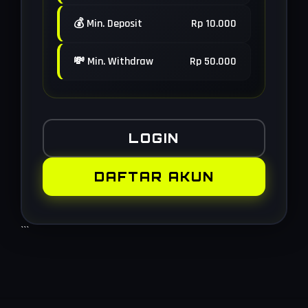
💰 Min. Deposit
Rp 10.000
💸 Min. Withdraw
Rp 50.000
LOGIN
DAFTAR AKUN
```
Layer Popup Close