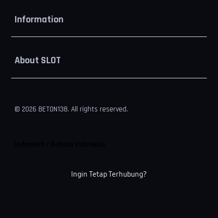
Buka
Information
Buka
About SLOT
© 2026 BETON138. All rights reserved.
Indonesia / Bahasa Indonesia
Ingin Tetap Terhubung?