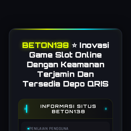
BETON138
⭐️ Inovasi
Game Slot Online
Dengan Keamanan
Terjamin Dan
Tersedia Depo QRIS
INFORMASI SITUS
BETON138
PENILAIAN PENGGUNA