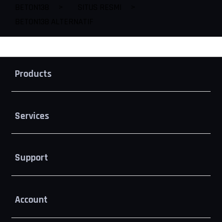
BETON138
>
SITUS RESMI
>
BETON138 ALTERNATIF
Buka
Footer Navigation
Products
Buka
Services
Buka
Support
Buka
Account