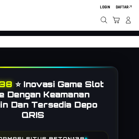
LOGIN
DAFTAR
Cari
Troli
Login/Sign-Up
Cari
38
⭐️ Inovasi Game Slot
ne Dengan Keamanan
in Dan Tersedia Depo
QRIS
ORMASI SITUS BETON138