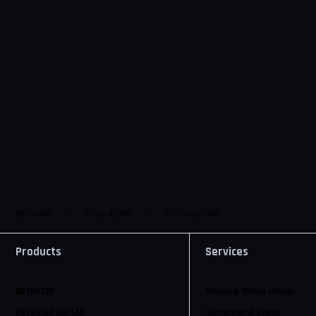
Layer Popup Close
BETON138
>
SITUS RESMI
>
BETON138 LINK
Footer Navigation
Products
Services
BETON138
Promo & Bonus Harian
BETON138 DAFTAR
Turnamen & Event