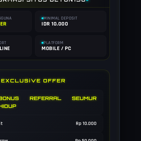
GGUNA
MINIMAL DEPOSIT
SER
IDR 10.000
ORT
PLATFORM
LINE
MOBILE / PC
EXCLUSiVE OFFER
BONUS REFERRAL SEUMUR
HIDUP
it
Rp 10.000
draw
Rp 50.000