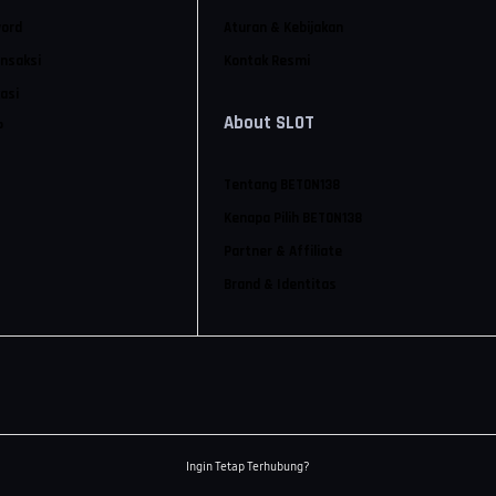
ord
Aturan & Kebijakan
ansaksi
Kontak Resmi
kasi
About SLOT
P
Tentang BETON138
Kenapa Pilih BETON138
Partner & Affiliate
Brand & Identitas
Ingin Tetap Terhubung?