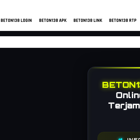
BETON138 LOGIN
BETON138 APK
BETON138 LINK
BETON138 RTP
BETON1
Onli
Terjam
INF