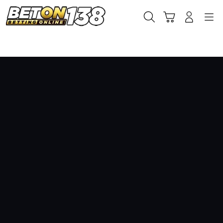
Skip
to
Cari
Troli
Login
Navigation
content