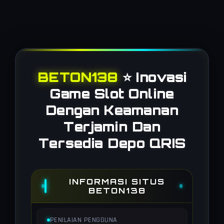
BETON138
⭐️ Inovasi
Game Slot Online
Dengan Keamanan
Terjamin Dan
Tersedia Depo QRIS
INFORMASI SITUS
BETON138
PENILAIAN PENGGUNA