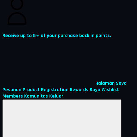
Receive up to 5% of your purchase back in points.
Halaman Saya
Pesanan
Product Registration
Rewards Saya
Wishlist
Members
Komunitas
Keluar