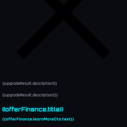
{{upgradeResult.description1}}
{{upgradeResult.description2}}
{{offerFinance.title}}
{{offerFinance.learnMoreCta.text}}