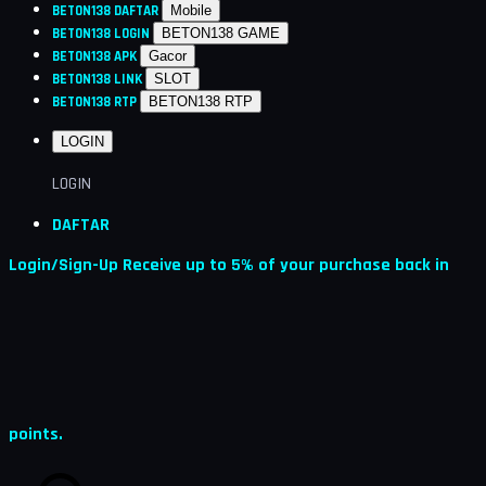
BETON138 DAFTAR
Mobile
BETON138 LOGIN
BETON138 GAME
BETON138 APK
Gacor
BETON138 LINK
SLOT
BETON138 RTP
BETON138 RTP
LOGIN
LOGIN
DAFTAR
Login/Sign-Up
Receive up to 5% of your purchase back in
points.