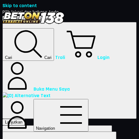
Skip to content
Pilih lokasi dan bahasa Anda.
Troli
Login
Cari
Cari
Buka Menu Saya
Lanjutkan
Navigation