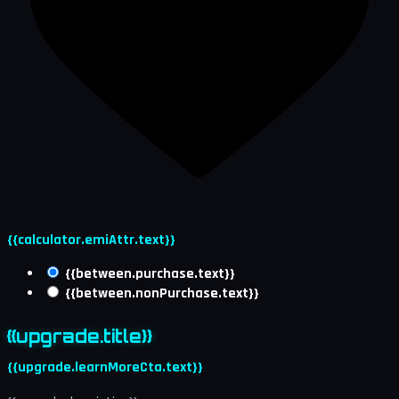
{{calculator.emiAttr.text}}
{{between.purchase.text}}
{{between.nonPurchase.text}}
{{upgrade.title}}
{{upgrade.learnMoreCta.text}}