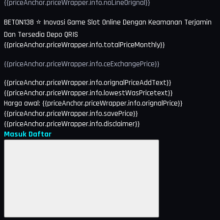
{{priceAnchor.priceWrapper.info.noLineOrignal}}
BETON138 ⭐️ Inovasi Game Slot Online Dengan Keamanan Terjamin
Dan Tersedia Depo QRIS
{{priceAnchor.priceWrapper.info.totalPriceMonthly}}
{{priceAnchor.priceWrapper.info.ceExchangePrice}}
{{priceAnchor.priceWrapper.info.orignalPriceAddText}}
{{priceAnchor.priceWrapper.info.lowestWasPricetext}}
Harga awal:
{{priceAnchor.priceWrapper.info.orignalPrice}}
{{priceAnchor.priceWrapper.info.savePrice}}
{{priceAnchor.priceWrapper.info.disclaimer}}
Masuk
Daftar