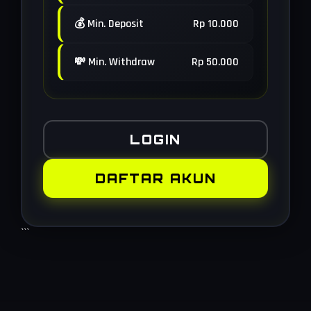
💰 Min. Deposit
Rp 10.000
💸 Min. Withdraw
Rp 50.000
LOGIN
DAFTAR AKUN
```
Layer Popup Close