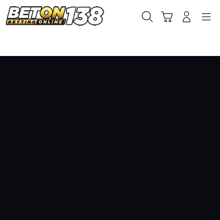
Skip
to
Cari
Troli
Login
Navigation
content