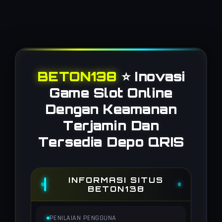
BETON138
⭐️ Inovasi
Game Slot Online
Dengan Keamanan
Terjamin Dan
Tersedia Depo QRIS
INFORMASI SITUS
BETON138
PENILAIAN PENGGUNA