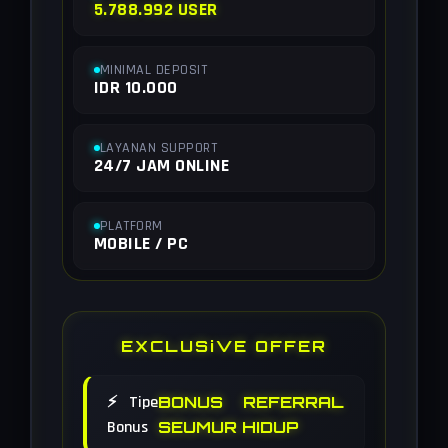
5.788.992 USER
MINIMAL DEPOSIT
IDR 10.000
LAYANAN SUPPORT
24/7 JAM ONLINE
PLATFORM
MOBILE / PC
EXCLUSiVE OFFER
⚡ Tipe
BONUS REFERRAL
Bonus
SEUMUR HIDUP