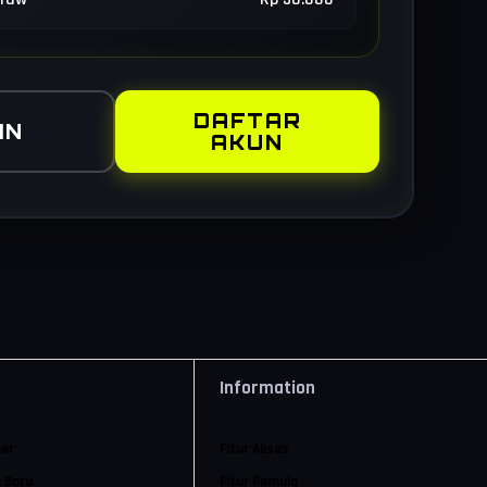
DAFTAR
IN
AKUN
Information
er
Fitur Akses
 Baru
Fitur Pemula