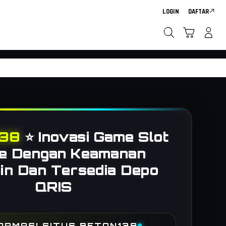
LOGIN
DAFTAR
Cari
Troli
Login/Sign-Up
Cari
38
⭐️ Inovasi Game Slot
ne Dengan Keamanan
in Dan Tersedia Depo
QRIS
ORMASI SITUS BETON138