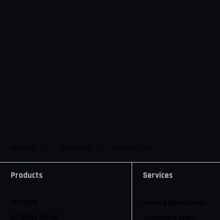
Layer Popup Close
BETON138
>
SITUS RESMI
>
BETON138 LINK
Footer Navigation
Products
Services
BETON138
Promo & Bonus Harian
BETON138 DAFTAR
Turnamen & Event