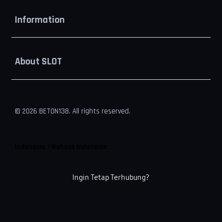
Buka
Information
Buka
About SLOT
© 2026 BETON138. All rights reserved.
Indonesia / Bahasa Indonesia
Ingin Tetap Terhubung?