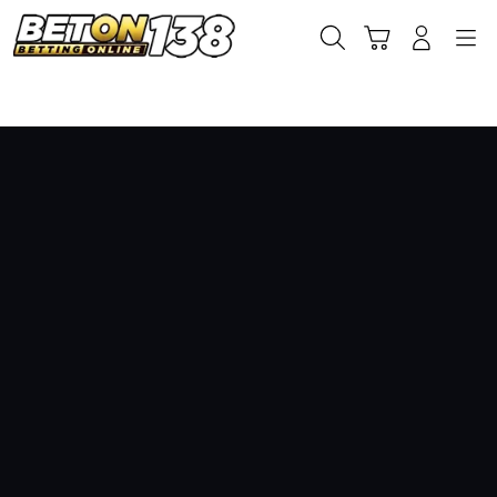
Skip
to
Cari
Troli
Login
Navigation
content