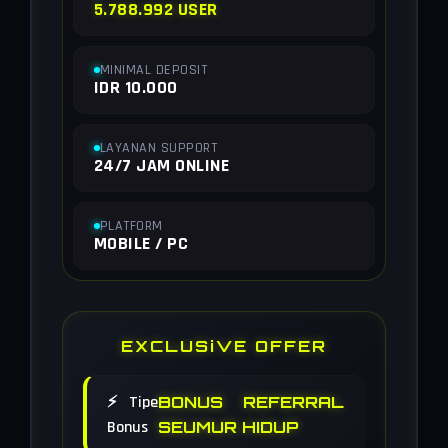
5.788.992 USER
MINIMAL DEPOSIT
IDR 10.000
LAYANAN SUPPORT
24/7 JAM ONLINE
PLATFORM
MOBILE / PC
EXCLUSiVE OFFER
⚡ Tipe
BONUS REFERRAL
Bonus
SEUMUR HIDUP