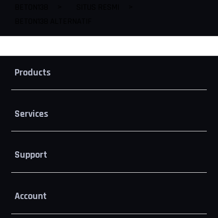
BETON138
>
SITUS RESMI
>
BETON138 ALTERNATIF
Buka
Footer Navigation
Products
Buka
Services
Buka
Support
Buka
Account