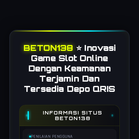
BETON138
⭐️ Inovasi
Game Slot Online
Dengan Keamanan
Terjamin Dan
Tersedia Depo QRIS
INFORMASI SITUS
BETON138
PENILAIAN PENGGUNA