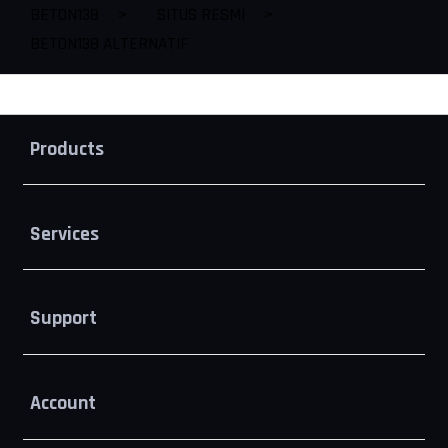
BETON138
>
SITUS RESMI
>
BETON138 ALTERNATIF
Buka
Footer Navigation
Products
Buka
Services
Buka
Support
Buka
Account