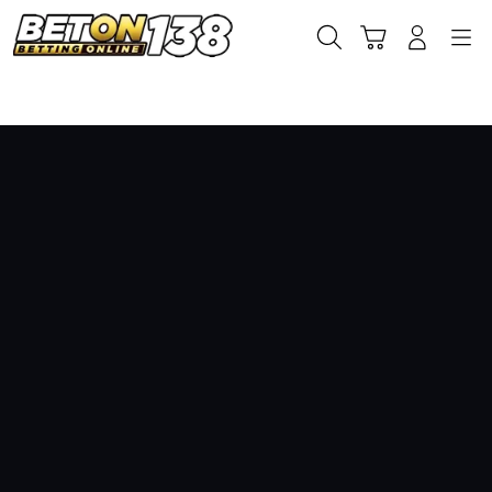
Skip
to
Cari
Troli
Login
Navigation
content