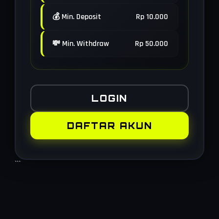
💰 Min. Deposit
Rp 10.000
💸 Min. Withdraw
Rp 50.000
LOGIN
DAFTAR AKUN
```
Layer Popup Close