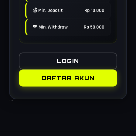
💰 Min. Deposit
Rp 10.000
💸 Min. Withdraw
Rp 50.000
LOGIN
DAFTAR AKUN
```
Layer Popup Close