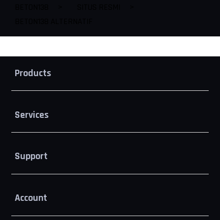
BETON138
>
SITUS RESMI
>
BETON138 ALTERNATIF
Buka
Footer Navigation
Products
Buka
Services
Buka
Support
Buka
Account