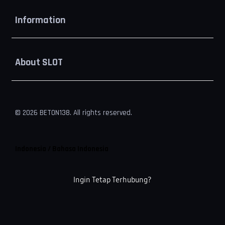
Buka
Information
Buka
About SLOT
© 2026 BETON138. All rights reserved.
Indonesia / Bahasa Indonesia
Ingin Tetap Terhubung?