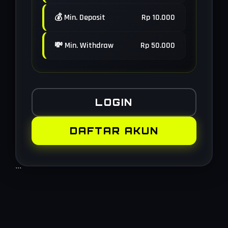
💰 Min. Deposit
Rp 10.000
💸 Min. Withdraw
Rp 50.000
LOGIN
DAFTAR AKUN
```
Layer Popup Close