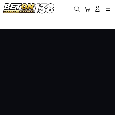
Skip
to
Cari
Troli
Login
Navigation
content