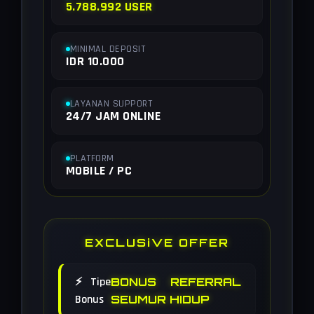
5.788.992 USER
MINIMAL DEPOSIT
IDR 10.000
LAYANAN SUPPORT
24/7 JAM ONLINE
PLATFORM
MOBILE / PC
EXCLUSiVE OFFER
⚡ Tipe
BONUS REFERRAL
Bonus
SEUMUR HIDUP