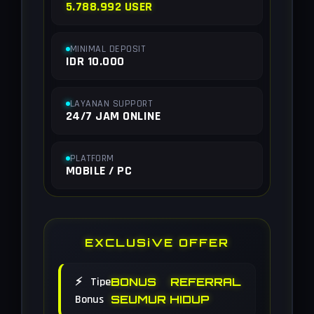
5.788.992 USER
MINIMAL DEPOSIT
IDR 10.000
LAYANAN SUPPORT
24/7 JAM ONLINE
PLATFORM
MOBILE / PC
EXCLUSiVE OFFER
⚡ Tipe
BONUS REFERRAL
Bonus
SEUMUR HIDUP