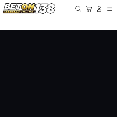
Skip
to
Cari
Troli
Login
Navigation
content