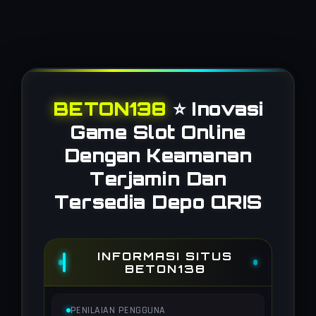
BETON138
⭐️ Inovasi
Game Slot Online
Dengan Keamanan
Terjamin Dan
Tersedia Depo QRIS
INFORMASI SITUS
BETON138
PENILAIAN PENGGUNA