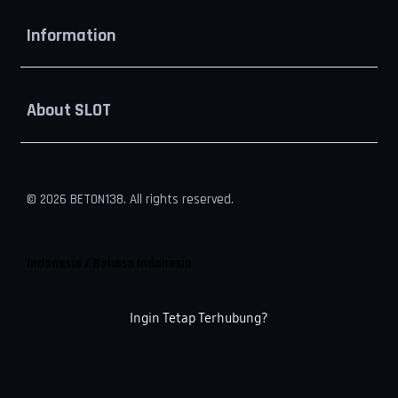
Buka
Information
Buka
About SLOT
© 2026 BETON138. All rights reserved.
Indonesia / Bahasa Indonesia
Ingin Tetap Terhubung?