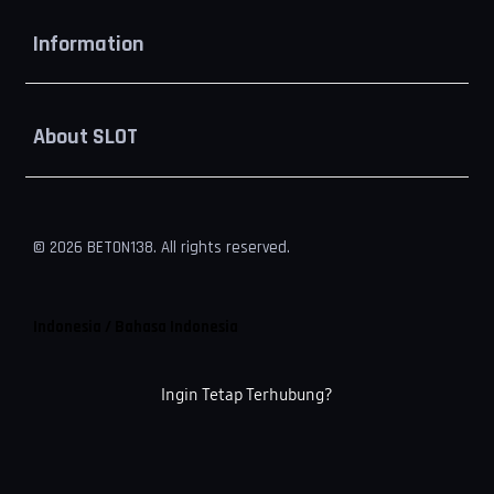
Buka
Information
Buka
About SLOT
© 2026 BETON138. All rights reserved.
Indonesia / Bahasa Indonesia
Ingin Tetap Terhubung?