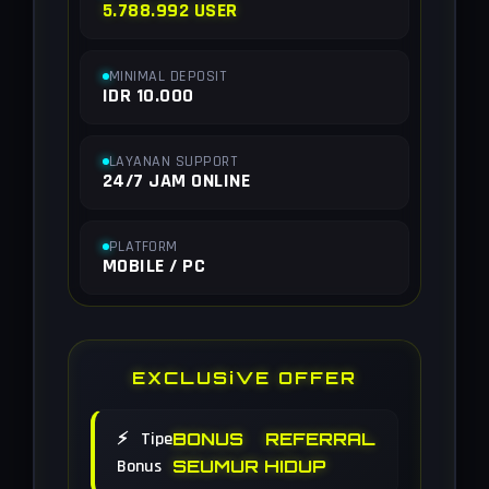
5.788.992 USER
MINIMAL DEPOSIT
IDR 10.000
LAYANAN SUPPORT
24/7 JAM ONLINE
PLATFORM
MOBILE / PC
EXCLUSiVE OFFER
⚡ Tipe
BONUS REFERRAL
Bonus
SEUMUR HIDUP