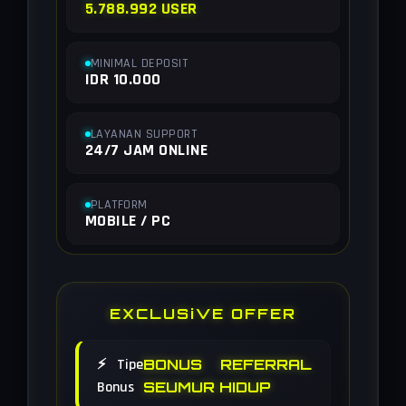
5.788.992 USER
MINIMAL DEPOSIT
IDR 10.000
LAYANAN SUPPORT
24/7 JAM ONLINE
PLATFORM
MOBILE / PC
EXCLUSiVE OFFER
⚡ Tipe
BONUS REFERRAL
Bonus
SEUMUR HIDUP