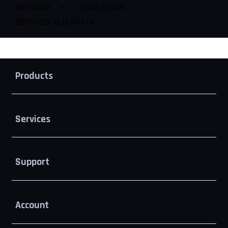
BETON138
>
SITUS RESMI
>
BETON138 ALTERNATIF
Buka
Footer Navigation
Products
Buka
Services
Buka
Support
Buka
Account