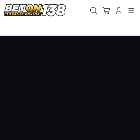
Skip
to
Cari
Troli
Login
Navigation
content