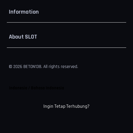
Buka
Information
Buka
About SLOT
© 2026 BETON138. All rights reserved.
Indonesia / Bahasa Indonesia
Ingin Tetap Terhubung?