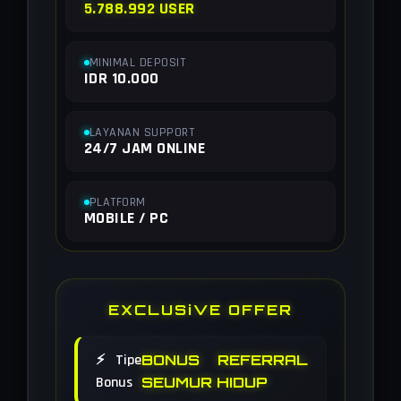
5.788.992 USER
MINIMAL DEPOSIT
IDR 10.000
LAYANAN SUPPORT
24/7 JAM ONLINE
PLATFORM
MOBILE / PC
EXCLUSiVE OFFER
⚡ Tipe
BONUS REFERRAL
Bonus
SEUMUR HIDUP