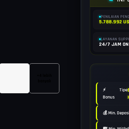
PENILAIAN PEN
5.788.992 U
LAYANAN SUPP
24/7 JAM ON
+4 lebih
banyak
⚡ Tipe
Bonus
💰 Min. Depos
💸 Min. With