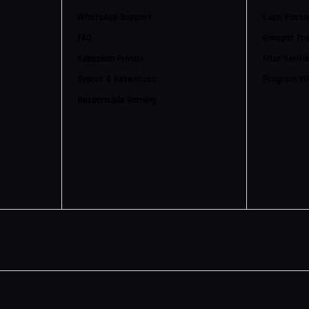
WhatsApp Support
Lupa Passw
FAQ
Riwayat Tr
Kebijakan Privasi
Fitur Verifi
Syarat & Ketentuan
Program VI
Responsible Gaming