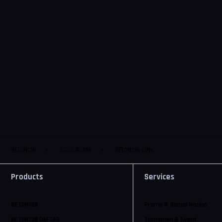
Layer Popup Close
BETON138
>
SITUS RESMI
>
BETON138 LINK
Footer Navigation
Products
Services
BETON138
Promo & Bonus Harian
BETON138 DAFTAR
Turnamen & Event