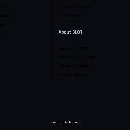
ord
Aturan & Kebijakan
ansaksi
Kontak Resmi
kasi
About SLOT
P
Tentang BETON138
Kenapa Pilih BETON138
Partner & Affiliate
Brand & Identitas
Ingin Tetap Terhubung?