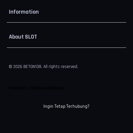
Buka
Information
Buka
About SLOT
© 2026 BETON138. All rights reserved.
Indonesia / Bahasa Indonesia
Ingin Tetap Terhubung?