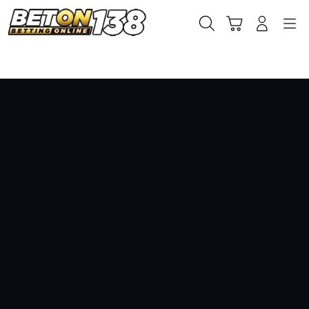
Skip
to
Cari
Troli
Login
Navigation
content