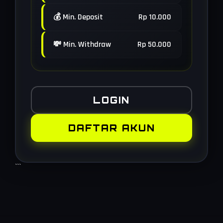
💰 Min. Deposit
Rp 10.000
💸 Min. Withdraw
Rp 50.000
LOGIN
DAFTAR AKUN
```
Layer Popup Close