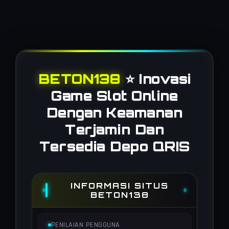
BETON138
⭐️ Inovasi
Game Slot Online
Dengan Keamanan
Terjamin Dan
Tersedia Depo QRIS
INFORMASI SITUS
BETON138
PENILAIAN PENGGUNA