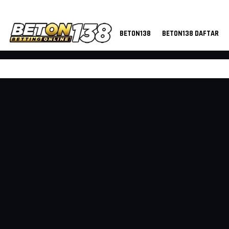
Skip
to
content
BETON138
BETON138 DAFTAR