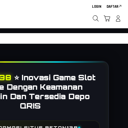
LOGIN
DAFTAR
Cari
Troli
Login/Sign-Up
Cari
38
⭐️ Inovasi Game Slot
ne Dengan Keamanan
in Dan Tersedia Depo
QRIS
ORMASI SITUS BETON138